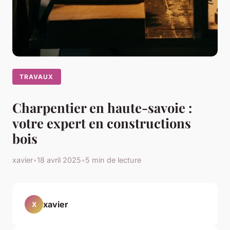
TRAVAUX
Charpentier en haute-savoie :
votre expert en constructions
bois
xavier
•
18 avril 2025
•
5 min de lecture
xavier
X