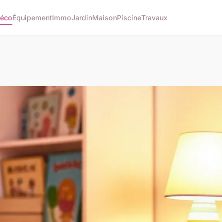
éco
Équipement
Immo
Jardin
Maison
Piscine
Travaux