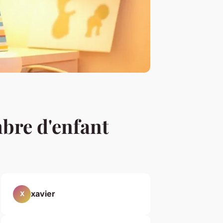
bre d'enfant
xavier
X