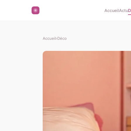
Accueil
Actu
D
Accueil
›
Déco