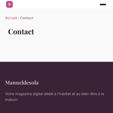
Accueil
›
Contact
Contact
Manueldesola
Votre magazine digital dédié à l'habitat et au bien-être à la
maison