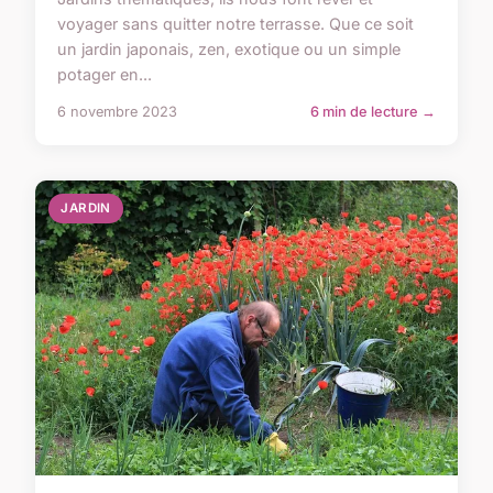
voyager sans quitter notre terrasse. Que ce soit
un jardin japonais, zen, exotique ou un simple
potager en...
6 novembre 2023
6 min de lecture →
JARDIN