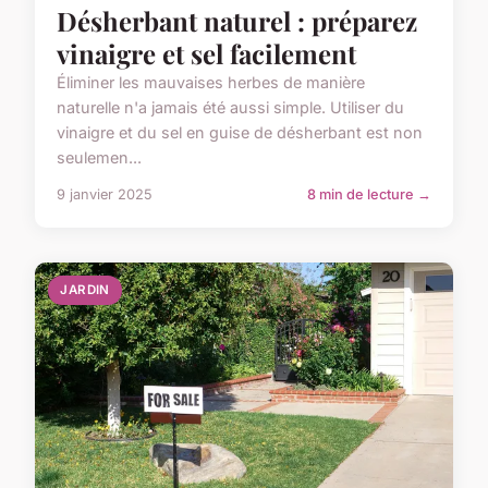
Désherbant naturel : préparez
vinaigre et sel facilement
Éliminer les mauvaises herbes de manière
naturelle n'a jamais été aussi simple. Utiliser du
vinaigre et du sel en guise de désherbant est non
seulemen...
9 janvier 2025
8 min de lecture →
JARDIN