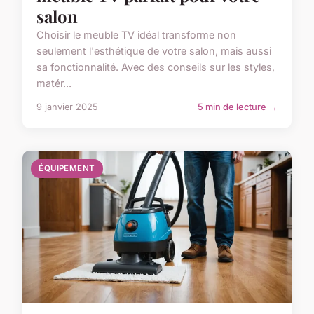
salon
Choisir le meuble TV idéal transforme non
seulement l'esthétique de votre salon, mais aussi
sa fonctionnalité. Avec des conseils sur les styles,
matér...
9 janvier 2025
5 min de lecture →
ÉQUIPEMENT