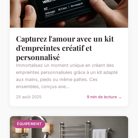
Capturez l'amour avec un kit
d'empreintes créatif et
personnalisé
Immortalisez un moment unique en créant des
empreintes personnalisées grâce à un kit adapté
aux mains, pieds ou même pattes. Ces
ensembles, conçus ave...
25 août 2025
9 min de lecture →
ÉQUIPEMENT