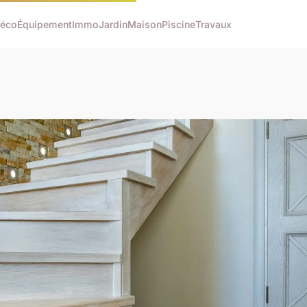
éco
Équipement
Immo
Jardin
Maison
Piscine
Travaux