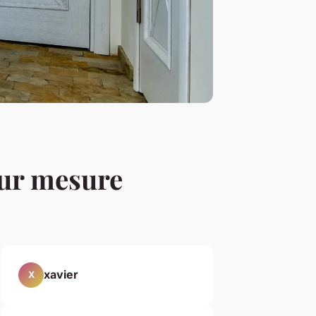
sur mesure
xavier
X