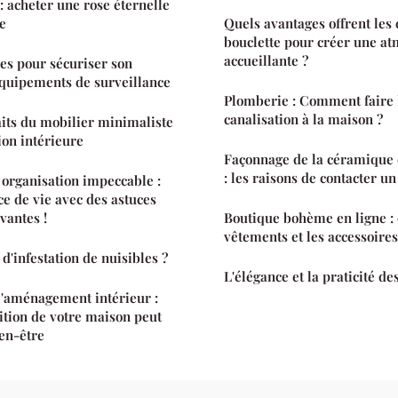
: acheter une rose éternelle
ne
Quels avantages offrent les 
bouclette pour créer une a
accueillante ?
bles pour sécuriser son
équipements de surveillance
Plomberie : Comment faire 
canalisation à la maison ?
aits du mobilier minimaliste
ion intérieure
Façonnage de la céramique 
: les raisons de contacter un
e organisation impeccable :
ce de vie avec des astuces
vantes !
Boutique bohème en ligne 
vêtements et les accessoires
d'infestation de nuisibles ?
L'élégance et la praticité d
l'aménagement intérieur :
tion de votre maison peut
ien-être