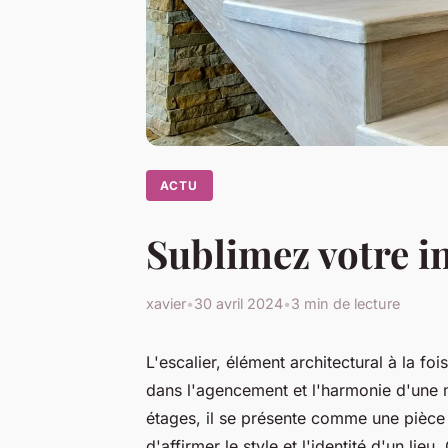
ACTU
Sublimez votre i
xavier
•
30 avril 2024
•
3 min de lecture
L'escalier, élément architectural à la foi
dans l'agencement et l'harmonie d'une m
étages, il se présente comme une pièce 
d'affirmer le style et l'identité d'un lie