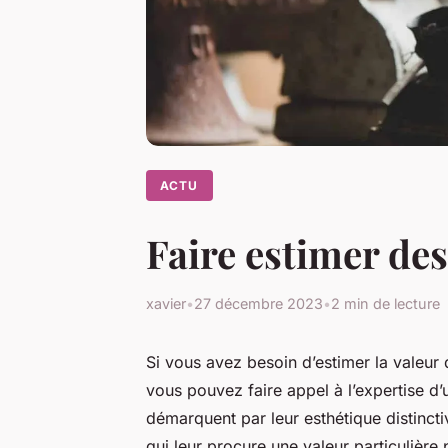
ACTU
Faire estimer de
xavier
•
27 décembre 2023
•
2 min de lecture
Si vous avez besoin d’estimer la valeur 
vous pouvez faire appel à l’expertise d’u
démarquent par leur esthétique distincti
qui leur procure une valeur particulière