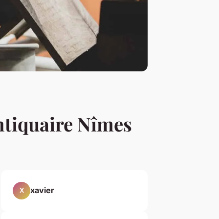
antiquaire Nîmes
xavier
X