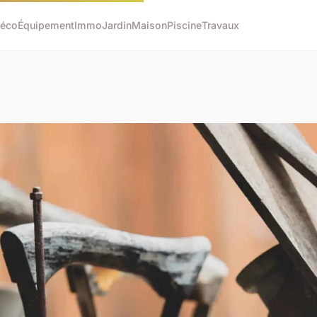
éco
Équipement
Immo
Jardin
Maison
Piscine
Travaux