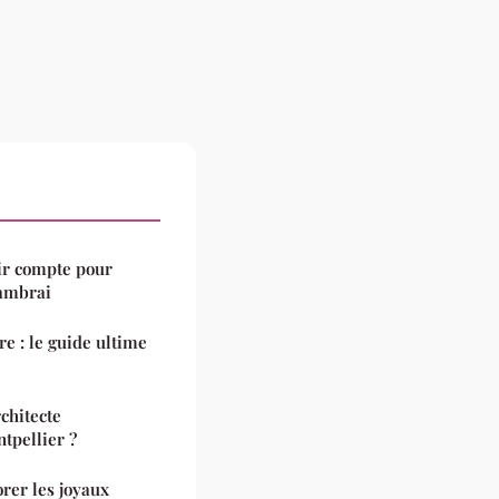
nir compte pour
Cambrai
re : le guide ultime
chitecte
tpellier ?
orer les joyaux