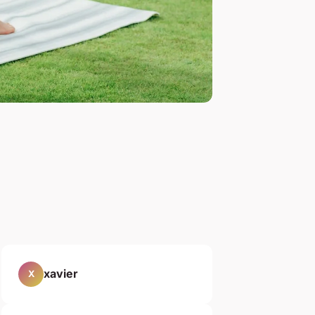
xavier
X