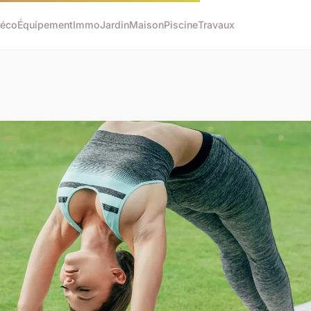
éco
Équipement
Immo
Jardin
Maison
Piscine
Travaux