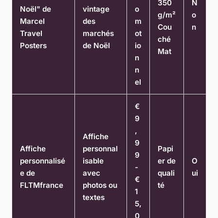
350
N
Noël" de
vintage
o
g/m²
o
Marcel
des
m
Cou
n
Travel
marchés
ot
ché
Posters
de Noël
io
Mat
n
n
el
€
9
,
Affiche
9
Affiche
personnal
Papi
9
personnalisé
isable
er de
O
-
e de
avec
quali
ui
€
FLTMfrance
photos ou
té
1
textes
5,
0