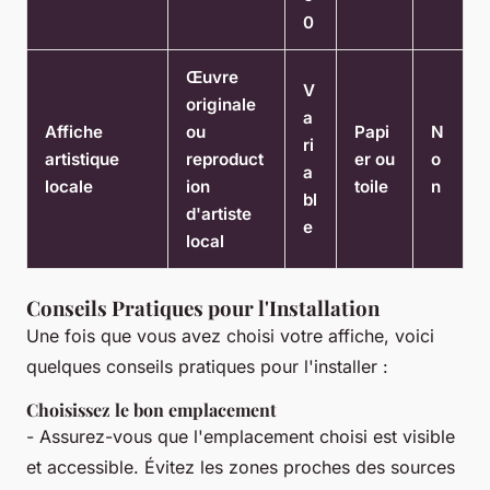
0
Œuvre
V
originale
a
Affiche
ou
Papi
N
ri
artistique
reproduct
er ou
o
a
locale
ion
toile
n
bl
d'artiste
e
local
Conseils Pratiques pour l'Installation
Une fois que vous avez choisi votre affiche, voici
quelques conseils pratiques pour l'installer :
Choisissez le bon emplacement
- Assurez-vous que l'emplacement choisi est visible
et accessible. Évitez les zones proches des sources