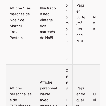
p
Papi
Affiche "Les
Illustratio
r
er
marchés de
n néo-
o
350g
N
Noël" de
vintage
m
/m²
o
Marcel
des
o
Cou
n
Travel
marchés
ti
ché
Posters
de Noël
o
Mat
n
n
el
€
9,
Affiche
9
Affiche
personnal
9
Papi
personnalisé
isable
-
er de
O
e de
avec
€
quali
ui
FLTMfrance
photos ou
1
té