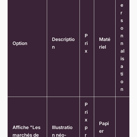
e
r
s
o
P
n
Descriptio
Maté
Option
ri
n
n
riel
x
al
is
a
ti
o
n
P
ri
x
Papi
Affiche "Les
Illustratio
p
er
marchés de
n néo-
r